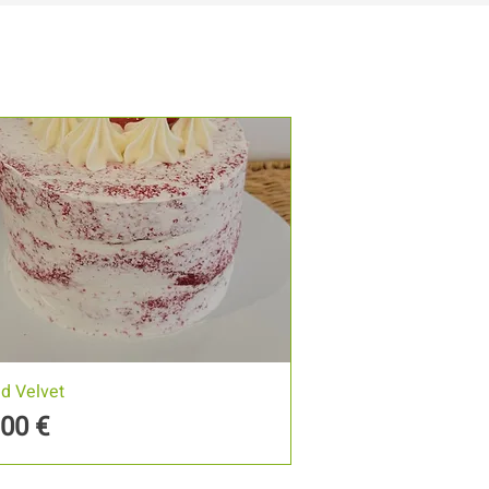
d Velvet
reço
,00 €