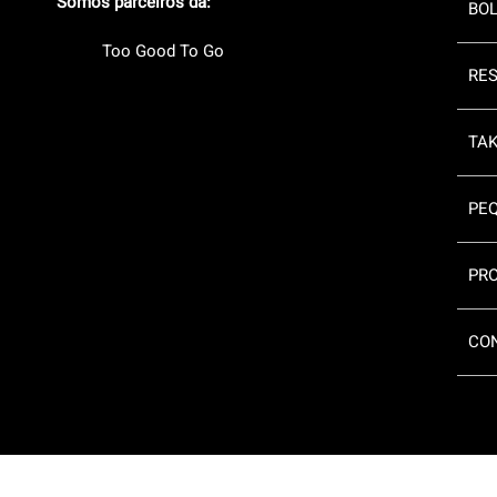
Somos parceiros da:
BOL
Too Good To Go
RE
TA
PE
PR
CO