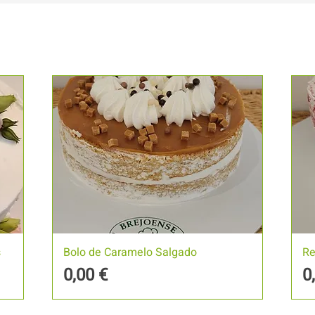
s
Bolo de Caramelo Salgado
Re
Preço
P
0,00 €
0