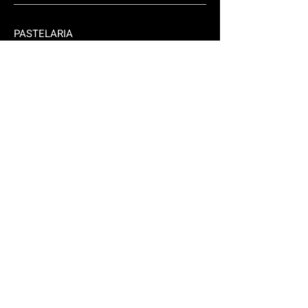
PASTELARIA
TAKE AWAY
Fale connosco.
Rua Lisboa 310/2
2925-556
Brejos Azeitão
brejoense@hotmail.com