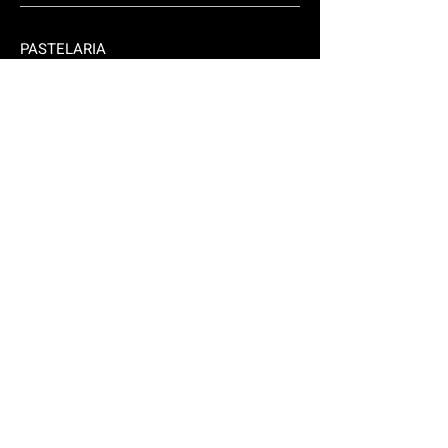
PASTELARIA
TAKE AWAY
Fale connosco.
Rua Lisboa 310/2
2925-556
Brejos Azeitão
brejoense@hotmail.com