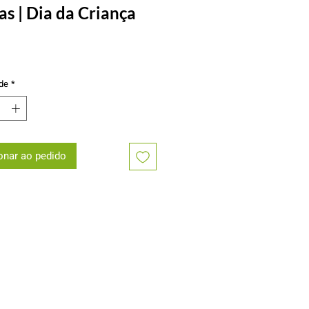
s | Dia da Criança
Preço
de
*
onar ao pedido