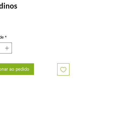
dinos
Preço
de
*
onar ao pedido