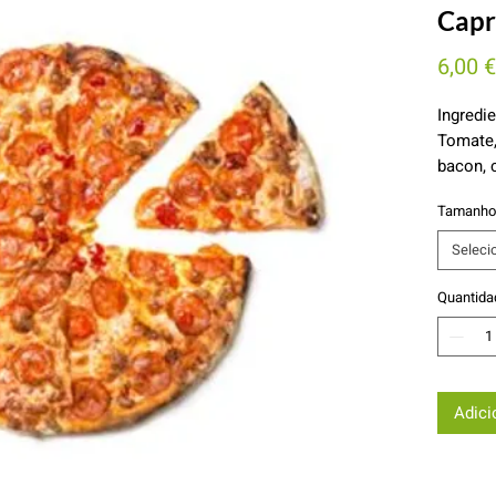
Capr
6,00 €
Ingredie
Tomate,
bacon, 
oregão
Tamanho
Seleci
Quantida
Adici