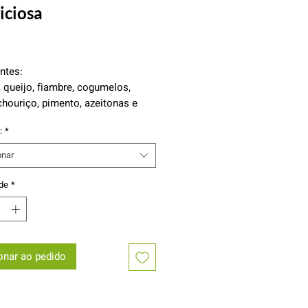
iciosa
Preço
ntes:
 queijo, fiambre, cogumelos,
chouriço, pimento, azeitonas e
s
:
*
onar
de
*
onar ao pedido