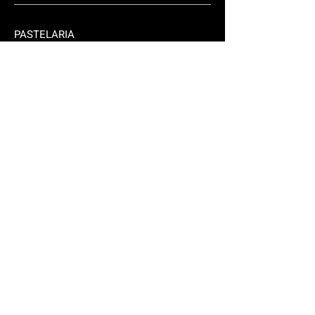
PASTELARIA
TAKE AWAY
Fale connosco.
Rua Lisboa 310/2
2925-556
Brejos Azeitão
brejoense@hotmail.com