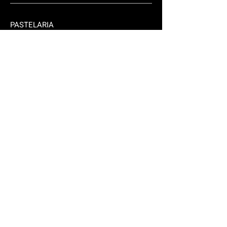
PASTELARIA
TAKE AWAY
Fale connosco.
Rua Lisboa 310/2
2925-556
Brejos Azeitão
brejoense@hotmail.com