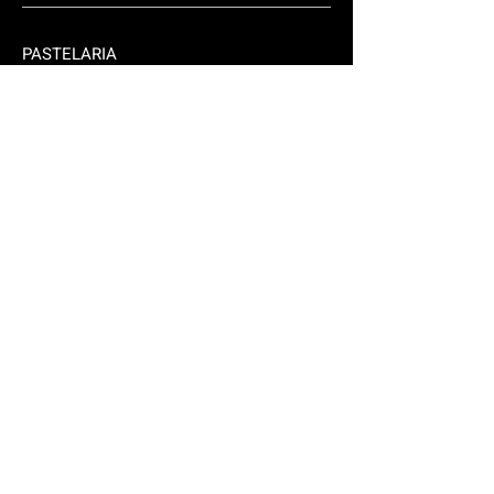
PASTELARIA
TAKE AWAY
Fale connosco.
Rua Lisboa 310/2
2925-556
Brejos Azeitão
brejoense@hotmail.com