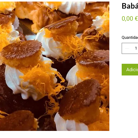
Babá
0,00 €
Quantida
Adici